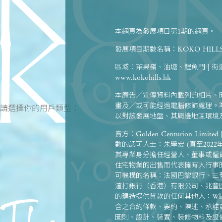
本網頁為發展項目第1期的網頁。
發展項目期數名稱：KOKO HIL
區域：茶果嶺、油塘、鯉魚門 | 
www.kokohills.hk
本廣告╱宣傳資料內載列的相片、
畫及╱或可能經過電腦修飾處理。
請選擇你的用戶類型：
以對該發展地盤、其周邊地區環境
賣方：Golden Centurion Limite
數的認可人士：朱學宏 (直至2022年5月
其專業身分擔任經營人、董事或僱員
住宅物業的出售而代表擁有人行事
可機構的名稱：法國巴黎銀行、三菱UFJ
渣打銀行（香港）有限公司、兆豐國
的建造提供貸款的任何其他人：Wheel
含之合約條款、要約、陳述、承諾
圖則、設計、裝置、裝修物料及設