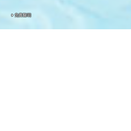
免責聲明
免責聲明
免責聲明
免責聲明
免責聲明
本網頁為發展項目第1期的網頁。
發展項目期數名稱：KOKO HILLS發展項目（「發展項目」）
數」）。
區域：茶果嶺、油塘、鯉魚門
街道名稱及由差餉物業估價署署長編配的門牌號數：高嶺道3號
期數指定的互聯網網站網址：www.kokohills.hk
查詢: 2118 2000 | enquiry@wheelockpropertieshk.com
會德豐地產(香港)有限公司2020。版權所有。
本廣告╱宣傳資料內載列的相片、圖像、繪圖或素描顯示純屬
閱售樓說明書。賣方亦建議準買家到有關發展地盤作實地考察