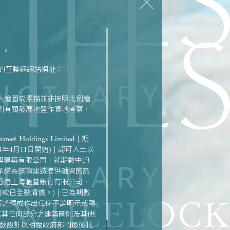
）。
定的互聯網網站網址：
、繪圖或素描並非按照比例繪
到有關發展地盤作實地考察，
f Holdings Limited | 期
4年4月11日開始) | 認可人士以
建築有限公司 | 就期數中的
承諾為該項建造提供融資的認
公司、香港上海滙豐銀行有限公司、
已全數清償。) | 已為期數
成亦不得詮釋成作出任何不論明示或隱
或其任何部分之建築圖則及其他
期數設計以相關政府部門最後批