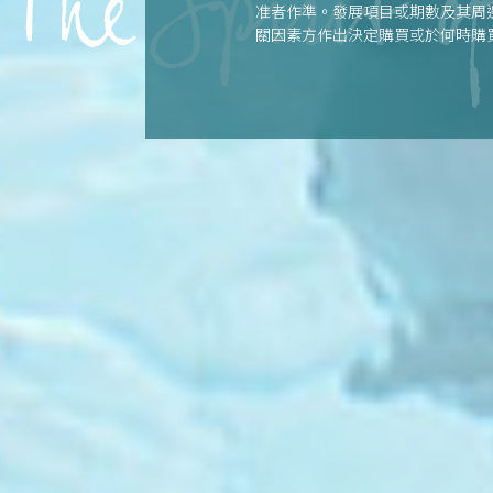
准者作準。發展項目或期數及其周
關因素方作出決定購買或於何時購
或受其影響決定購買或於何時購買任
樓說明書。 | 本廣告由賣方發布。
最後更新日期: