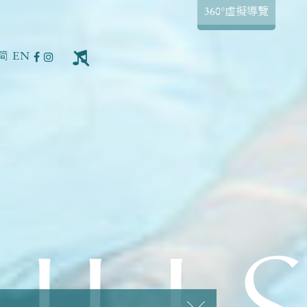
360°虛擬導覽
简
EN