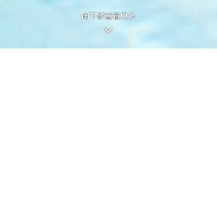
向下移查看更多
向下移查看更多
的第1期稱為「KOKO HILLS」（「期
畫家對有關發展項目之想像。有關相片、圖像、繪圖或素描並非按照比例繪畫及╱或
，以對該發展地盤、其周邊地區環境及附近的公共設施有較佳了解。