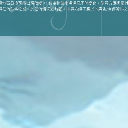
邊地區日後可能出現改變。| 住宅物業市場情況不時變化，準買方應衡量
買任何住宅物業，於任何情況或時間，準買方絕不應以本廣告/宣傳資料
何住宅物業。| 賣方建議準買方參閱有關售樓說明書，以了解發展項目或