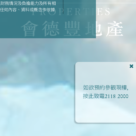
其財務情況及負擔能力及所有相
之任何內容、資料或概念作依據
期數的資料。| 詳情請參閱售
如欲預約參觀現樓,
按此致電
2118 2000