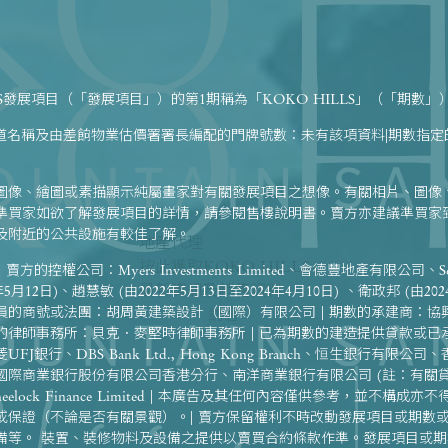
LS發展項目（「發展項目」）的第1期稱為「KOKO HILLS」（「期數」
街道名稱及由差餉物業估價署署長編配的門牌號數：未有該項資料|期數指
圖像、繪圖或素描顯示純屬畫家對有關發展項目之想像。有關相片、圖像
準買家如欲了解發展項目的詳情，請參閱售樓說明書。賣方亦建議準買家
及附近的公共設施有較佳了解。
地產代理
按此獲取KOKO HILLS
d | 賣方的控權公司：Myers Investments Limited、會德豐地產有限公司、Searee
最新資訊及銷售資料
12日)、趙慧敏 (由2022年5月13日至2024年4月10日) 、衛政邦 (由202
的商號或法團：胡周黃建築設計（國際）有限公司 | 期數的承建商：協興
訪客
的律師事務所：貝克．麥堅時律師事務所 | 已為期數的建造提供貸款或已
銀行、DBS Bank Ltd., Hong Kong Branch、恒生銀行有限
際商業銀行股份有限公司香港分行、南洋商業銀行有限公司 (註：有關貸款
ock Finance Limited | 本廣告及其任何內容僅供參考，並不構
或保證（不論是否有關景觀）。| 賣方保留權利不時改動發展項目或期數
備等。 裝置、裝修物料及設備之提供以賣買合約條款作準。發展項目或