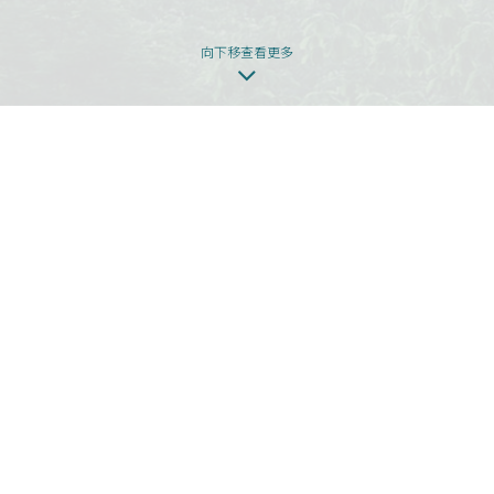
向下移查看更多
本網頁為發展項目第1期的網頁。
發展項目期數名稱：KOKO HILLS發展項目（「發展項目」）的第1期稱為
「KOKO HILLS」（「期數」）。
區域：茶果嶺、油塘、鯉魚門
街道名稱及由差餉物業估價署署長編配的門牌號數：高嶺道3號
期數指定的互聯網網站網址：www.kokohills.hk
查詢: 2118 2000 | enquiry@wheelockpropertieshk.com
會德豐地產(香港)有限公司2020。版權所有。