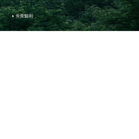
免責聲明
本網頁為發展項目第1期的網頁。
發展項目期數名稱：KOKO HILLS發展項目（「發展項目」）
數」）。
區域：茶果嶺、油塘、鯉魚門
街道名稱及由差餉物業估價署署長編配的門牌號數：高嶺道3號
期數指定的互聯網網站網址：www.kokohills.hk
查詢: 2118 2000 | enquiry@wheelockpropertieshk.com
會德豐地產(香港)有限公司2020。版權所有。
本廣告╱宣傳資料內載列的相片、圖像、繪圖或素描顯示純屬
閱售樓說明書。賣方亦建議準買家到有關發展地盤作實地考察