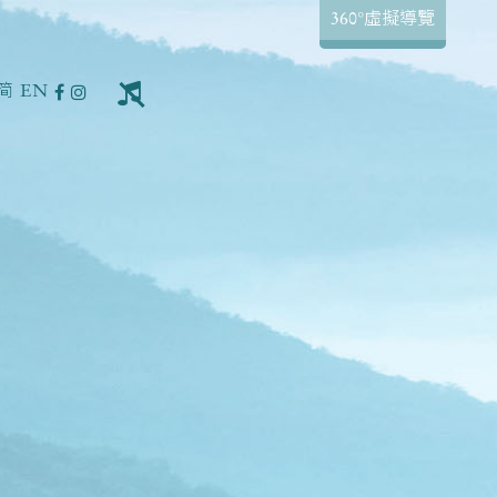
360°虛擬導覽
简
EN