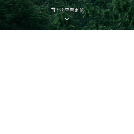
向下移查看更多
2026-01-03 - 價單5U號
2026-01-02 - 價單5T號
2024-04-09 - 價單1ZH號
2024-04-09 - 價單2ZI號
的第1期稱為「KOKO HILLS」（「期
2024-04-09 - 價單3ZI號
2024-04-09 - 價單4W號
2024-04-09 - 價單5S號
2024-04-09 - 價單6H號
2024-03-14 - 價單1ZG號
畫家對有關發展項目之想像。有關相片、圖像、繪圖或素描並非按照比例繪畫及╱或
2024-03-14 - 價單2ZH號
，以對該發展地盤、其周邊地區環境及附近的公共設施有較佳了解。