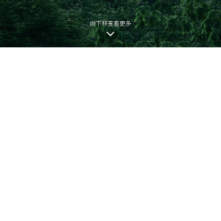
向下移查看更多
本網頁為發展項目第1期的網頁。
發展項目期數名稱：KOKO HILLS發展項目（「發展項目」）的第1期稱為
「KOKO HILLS」（「期數」）。
區域：茶果嶺、油塘、鯉魚門
街道名稱及由差餉物業估價署署長編配的門牌號數：高嶺道3號
期數指定的互聯網網站網址：www.kokohills.hk
查詢: 2118 2000 | enquiry@wheelockpropertieshk.com
會德豐地產(香港)有限公司2020。版權所有。