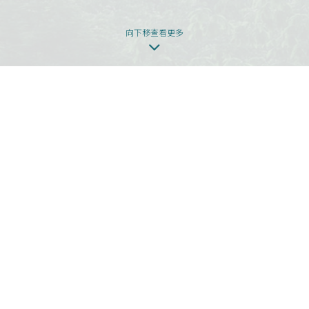
向下移查看更多
本網頁為發展項目第1期的網頁。
發展項目期數名稱：KOKO HILLS發展項目（「發展項目」）的第1期稱為
「KOKO HILLS」（「期數」）。
區域：茶果嶺、油塘、鯉魚門
街道名稱及由差餉物業估價署署長編配的門牌號數：高嶺道3號
期數指定的互聯網網站網址：www.kokohills.hk
查詢: 2118 2000 | enquiry@wheelockpropertieshk.com
會德豐地產(香港)有限公司2020。版權所有。