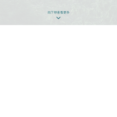
向下移查看更多
本网页为发展项目第1期的网页。
发展项目期数名称：KOKO HILLS发展项目（「发展项目」）的第1期称为
「KOKO HILLS」（「期数」）。
区域：茶果岭、油塘、鲤鱼门
街道名称及由差饷物业估价署署长编配的门牌号数：高岭道3号
期数指定的互联网网站网址：www.kokohills.hk
查询: 2118 2000 | enquiry@wheelockpropertieshk.com
会德丰地产(香港)有限公司2020。版权所有。