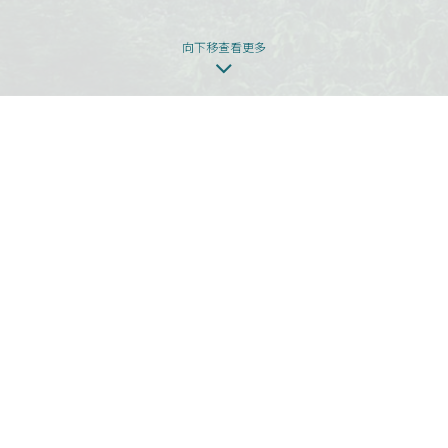
向下移查看更多
本网页为发展项目第1期的网页。
发展项目期数名称：KOKO HILLS发展项目（「发展项目」）的第1期称为
「KOKO HILLS」（「期数」）。
区域：茶果岭、油塘、鲤鱼门
街道名称及由差饷物业估价署署长编配的门牌号数：高岭道3号
期数指定的互联网网站网址：www.kokohills.hk
查询: 2118 2000 | enquiry@wheelockpropertieshk.com
会德丰地产(香港)有限公司2020。版权所有。