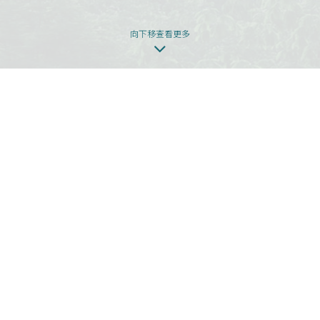
向下移查看更多
本网页为发展项目第1期的网页。
发展项目期数名称：KOKO HILLS发展项目（「发展项目」）的第1期称为
「KOKO HILLS」（「期数」）。
区域：茶果岭、油塘、鲤鱼门
街道名称及由差饷物业估价署署长编配的门牌号数：高岭道3号
期数指定的互联网网站网址：www.kokohills.hk
查询: 2118 2000 | enquiry@wheelockpropertieshk.com
会德丰地产(香港)有限公司2020。版权所有。