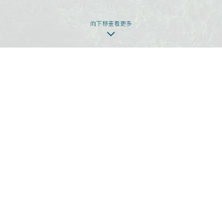
向下移查看更多
本网页为发展项目第1期的网页。
发展项目期数名称：KOKO HILLS发展项目（「发展项目」）的第1期称为
「KOKO HILLS」（「期数」）。
区域：茶果岭、油塘、鲤鱼门
街道名称及由差饷物业估价署署长编配的门牌号数：高岭道3号
期数指定的互联网网站网址：www.kokohills.hk
查询: 2118 2000 | enquiry@wheelockpropertieshk.com
会德丰地产(香港)有限公司2020。版权所有。