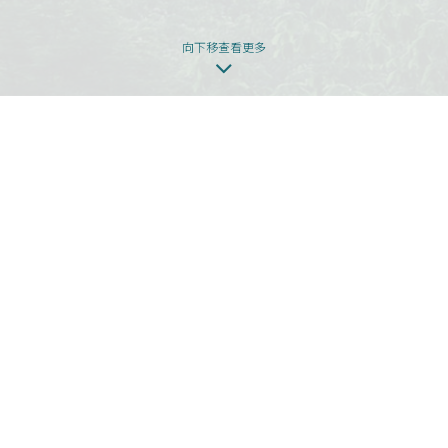
向下移查看更多
本網頁為發展項目第1期的網頁。
發展項目期數名稱：KOKO HILLS發展項目（「發展項目」）的第1期稱為
「KOKO HILLS」（「期數」）。
區域：茶果嶺、油塘、鯉魚門
街道名稱及由差餉物業估價署署長編配的門牌號數：高嶺道3號
期數指定的互聯網網站網址：www.kokohills.hk
查詢: 2118 2000 | enquiry@wheelockpropertieshk.com
會德豐地產(香港)有限公司2020。版權所有。