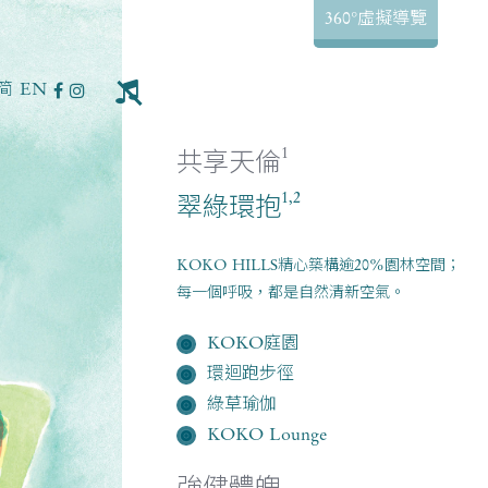
360°虛擬導覽
简
EN
1
共享天倫
1,2
翠綠環抱
KOKO HILLS精心築構逾20%園林空間；
每一個呼吸，都是自然清新空氣。
KOKO庭園
環迴跑步徑
綠草瑜伽
KOKO Lounge