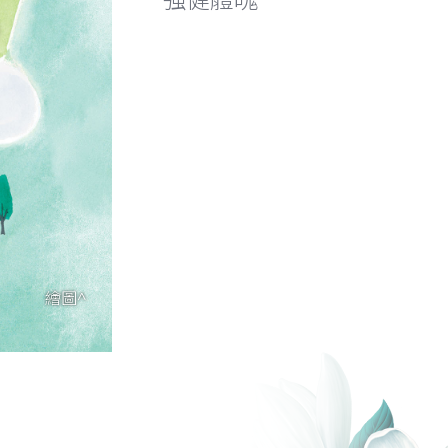
強健體魄
繪圖^