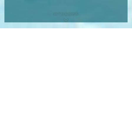
向下移查看更多
向下移查看更多
本網頁為發展項目第1期的網頁。
發展項目期數名稱：KOKO HILLS發展項目（「發展項目」）的第1期稱為
「KOKO HILLS」（「期數」）。
區域：茶果嶺、油塘、鯉魚門
街道名稱及由差餉物業估價署署長編配的門牌號數：高嶺道3號
期數指定的互聯網網站網址：www.kokohills.hk
查詢: 2118 2000 | enquiry@wheelockpropertieshk.com
會德豐地產(香港)有限公司2020。版權所有。