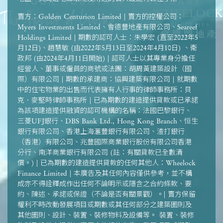
賣方：Golden Centurion Limited | 賣方的控權公司：
Myers Investments Limited、會德豐地產有限公司、Seareef
Holdings Limited | 期數的認可人士：朱學宏 (直至2022年5
月12日)、趙慧敏 (由2022年5月13日至2024年4月10日) 、衛
政邦 (由2024年4月11日開始) | 認可人士以其專業身分擔任
經營人、董事或僱員的商號或法團：胡周黃建築設計（國
際）有限公司 | 期數的承建商：協興建築有限公司 | 就期數
中的住宅物業的出售而代表擁有人行事的律師事務所：貝
克．麥堅時律師事務所 | 已為期數的建造提供貸款或已承諾
為該項建造提供融資的認可機構的名稱：法國巴黎銀行、
三菱UFJ銀行、DBS Bank Ltd., Hong Kong Branch、恒生
銀行有限公司、香港上海滙豐銀行有限公司、渣打銀行
（香港）有限公司、兆豐國際商業銀行股份有限公司香港
分行、南洋商業銀行有限公司 (註：有關貸款已全數清
償。) | 已為期數的建造提供貸款的任何其他人：Wheelock
Finance Limited | 本廣告及其任何內容僅供參考，並不構
成亦不得詮釋成作出任何不論明示或隱含之合約條款、要
約、陳述、承諾或保證（不論是否有關景觀）。| 賣方保留
權利不時改動發展項目或期數或其任何部分之建築圖則及
其他圖則、設計、裝置、裝修物料及設備等。 裝置、裝修