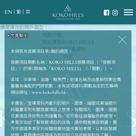
|
|
EN
繁
简
請選擇你的用戶類型：
請選擇最適合你的生活模式
翠綠環抱
地產代理
免責聲明
免責聲明
免責聲明
免責聲明
免責聲明
共享天倫
按此獲取KOKO HILLS
強健體魄
最新資訊及銷售資料
本網頁為發展項目第1期的網頁。
訪客
發展項目期數名稱：KOKO HILLS發展項目（「發展項
目」）的第1期稱為「KOKO HILLS」（「期數」）。
區域：茶果嶺、油塘、鯉魚門 | 街道名稱及由差餉物業估價
署署長編配的門牌號數：未有該項資料|期數指定的互聯網
網站網址：www.kokohills.hk
本廣告╱宣傳資料內載列的相片、圖像、繪圖或素描顯示
純屬畫家對有關發展項目之想像。有關相片、圖像、繪圖
或素描並非按照比例繪畫及╱或可能經過電腦修飾處理。
準買家如欲了解發展項目的詳情，請參閱售樓說明書。賣
方亦建議準買家到有關發展地盤作實地考察，以對該發展
地盤、其周邊地區環境及附近的公共設施有較佳了解。