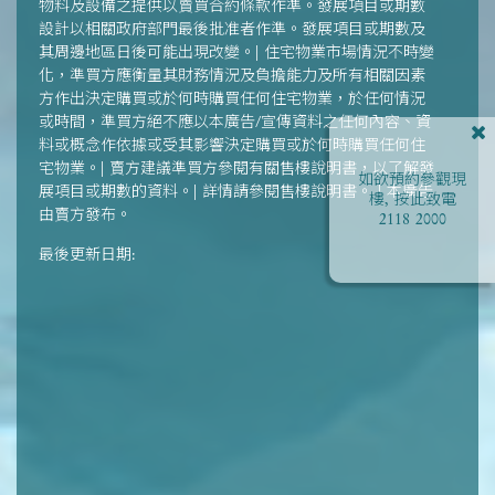
物料及設備之提供以賣買合約條款作準。發展項目或期數
設計以相關政府部門最後批准者作準。發展項目或期數及
其周邊地區日後可能出現改變。| 住宅物業市場情況不時變
化，準買方應衡量其財務情況及負擔能力及所有相關因素
方作出決定購買或於何時購買任何住宅物業，於任何情況
或時間，準買方絕不應以本廣告/宣傳資料之任何內容、資
料或概念作依據或受其影響決定購買或於何時購買任何住
宅物業。| 賣方建議準買方參閱有關售樓說明書，以了解發
如欲預約參觀現
展項目或期數的資料。| 詳情請參閱售樓說明書。 | 本廣告
樓, 按此致電
由賣方發布。
2118 2000
最後更新日期: