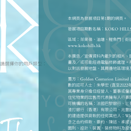
本網頁為發展項目第1期的網頁。
發展項目期數名稱：KOKO HIL
區域：茶果嶺、油塘、鯉魚門 | 
www.kokohills.hk
本廣告╱宣傳資料內載列的相片、
畫及╱或可能經過電腦修飾處理。
請選擇你的用戶類型：
以對該發展地盤、其周邊地區環境
賣方：Golden Centurion Limite
數的認可人士：朱學宏 (直至2022年5月
其專業身分擔任經營人、董事或僱員
住宅物業的出售而代表擁有人行事
可機構的名稱：法國巴黎銀行、三菱UFJ
渣打銀行（香港）有限公司、兆豐國
的建造提供貸款的任何其他人：Wheel
含之合約條款、要約、陳述、承諾
圖則、設計、裝置、裝修物料及設