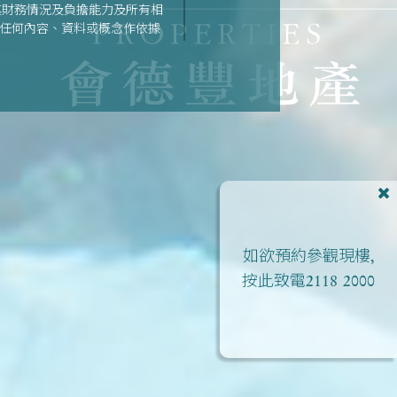
其財務情況及負擔能力及所有相
之任何內容、資料或概念作依據
期數的資料。| 詳情請參閱售
如欲預約參觀現樓,
按此致電
2118 2000