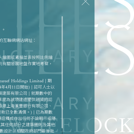
）。
定的互聯網網站網址：
、繪圖或素描並非按照比例繪
到有關發展地盤作實地考察，
f Holdings Limited | 期
4年4月11日開始) | 認可人士以
建築有限公司 | 就期數中的
承諾為該項建造提供融資的認
公司、香港上海滙豐銀行有限公司、
已全數清償。) | 已為期數
成亦不得詮釋成作出任何不論明示或隱
或其任何部分之建築圖則及其他
期數設計以相關政府部門最後批