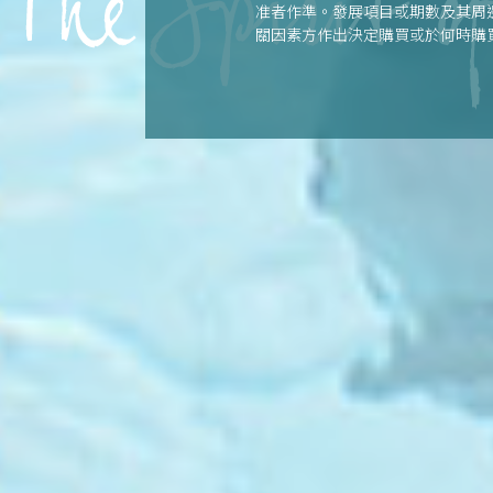
准者作準。發展項目或期數及其周
關因素方作出決定購買或於何時購
或受其影響決定購買或於何時購買任
樓說明書。 | 本廣告由賣方發布。
最後更新日期: