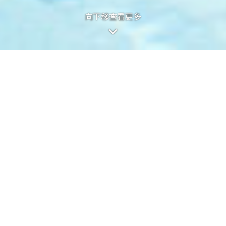
向下移查看更多
向下移查看更多
的第1期稱為「KOKO HILLS」（「期
畫家對有關發展項目之想像。有關相片、圖像、繪圖或素描並非按照比例繪畫及╱或
，以對該發展地盤、其周邊地區環境及附近的公共設施有較佳了解。