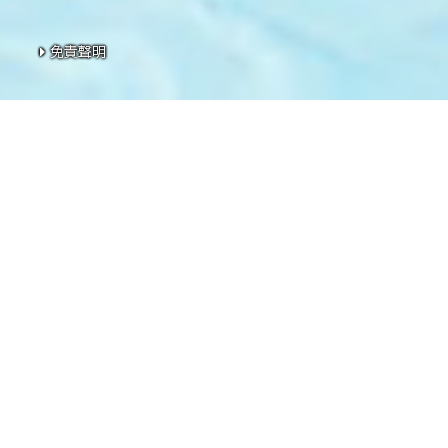
免責聲明
免責聲明
免責聲明
免責聲明
免責聲明
本網頁為發展項目第1期的網頁。
發展項目期數名稱：KOKO HILLS發展項目（「發展項目」）
數」）。
區域：茶果嶺、油塘、鯉魚門
街道名稱及由差餉物業估價署署長編配的門牌號數：高嶺道3號
期數指定的互聯網網站網址：www.kokohills.hk
查詢: 2118 2000 | enquiry@wheelockpropertieshk.com
會德豐地產(香港)有限公司2020。版權所有。
本廣告╱宣傳資料內載列的相片、圖像、繪圖或素描顯示純屬
閱售樓說明書。賣方亦建議準買家到有關發展地盤作實地考察