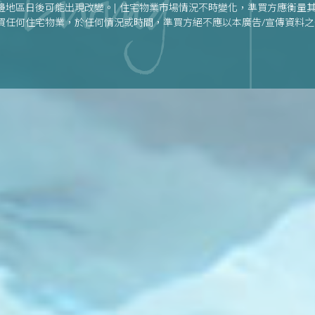
邊地區日後可能出現改變。| 住宅物業市場情況不時變化，準買方應衡量
買任何住宅物業，於任何情況或時間，準買方絕不應以本廣告/宣傳資料
何住宅物業。| 賣方建議準買方參閱有關售樓說明書，以了解發展項目或