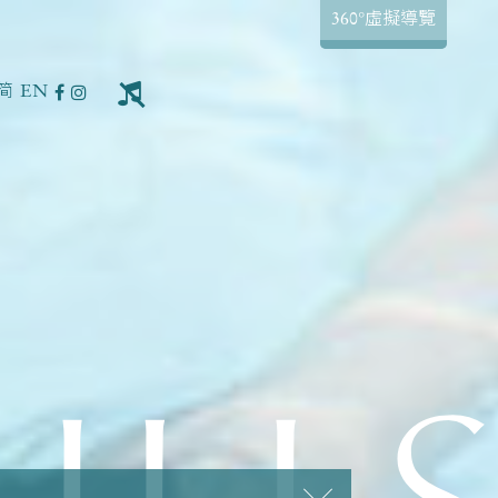
360°虛擬導覽
简
EN