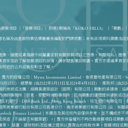
LS發展項目（「發展項目」）的第1期稱為「KOKO HILLS」（「期數」
街道名稱及由差餉物業估價署署長編配的門牌號數：未有該項資料|期數指
圖像、繪圖或素描顯示純屬畫家對有關發展項目之想像。有關相片、圖像
準買家如欲了解發展項目的詳情，請參閱售樓說明書。賣方亦建議準買家
及附近的公共設施有較佳了解。
地產代理
按此獲取KOKO HILLS
d | 賣方的控權公司：Myers Investments Limited、會德豐地產有限公司、Searee
最新資訊及銷售資料
12日)、趙慧敏 (由2022年5月13日至2024年4月10日) 、衛政邦 (由202
的商號或法團：胡周黃建築設計（國際）有限公司 | 期數的承建商：協興
訪客
的律師事務所：貝克．麥堅時律師事務所 | 已為期數的建造提供貸款或已
銀行、DBS Bank Ltd., Hong Kong Branch、恒生銀行有限
際商業銀行股份有限公司香港分行、南洋商業銀行有限公司 (註：有關貸款
ock Finance Limited | 本廣告及其任何內容僅供參考，並不構
或保證（不論是否有關景觀）。| 賣方保留權利不時改動發展項目或期數
備等。 裝置、裝修物料及設備之提供以賣買合約條款作準。發展項目或