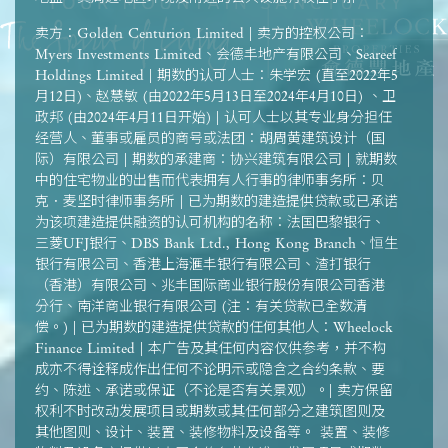
卖方：Golden Centurion Limited | 卖方的控权公司：
Myers Investments Limited、会德丰地产有限公司、Seareef
Holdings Limited | 期数的认可人士：朱学宏 (直至2022年5
月12日)、赵慧敏 (由2022年5月13日至2024年4月10日) 、卫
政邦 (由2024年4月11日开始) | 认可人士以其专业身分担任
经营人、董事或雇员的商号或法团：胡周黄建筑设计（国
际）有限公司 | 期数的承建商：协兴建筑有限公司 | 就期数
中的住宅物业的出售而代表拥有人行事的律师事务所：贝
克．麦坚时律师事务所 | 已为期数的建造提供贷款或已承诺
为该项建造提供融资的认可机构的名称：法国巴黎银行、
三菱UFJ银行、DBS Bank Ltd., Hong Kong Branch、恒生
银行有限公司、香港上海滙丰银行有限公司、渣打银行
（香港）有限公司、兆丰国际商业银行股份有限公司香港
分行、南洋商业银行有限公司 (注：有关贷款已全数清
偿。) | 已为期数的建造提供贷款的任何其他人：Wheelock
Finance Limited | 本广告及其任何内容仅供参考，并不构
成亦不得诠释成作出任何不论明示或隐含之合约条款、要
约、陈述、承诺或保证（不论是否有关景观）。| 卖方保留
权利不时改动发展项目或期数或其任何部分之建筑图则及
其他图则、设计、装置、装修物料及设备等。 装置、装修