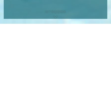
向下移查看更多
向下移查看更多
本网页为发展项目第1期的网页。
发展项目期数名称：KOKO HILLS发展项目（「发展项目」）的第1期称为
「KOKO HILLS」（「期数」）。
区域：茶果岭、油塘、鲤鱼门
街道名称及由差饷物业估价署署长编配的门牌号数：高岭道3号
期数指定的互联网网站网址：www.kokohills.hk
查询: 2118 2000 | enquiry@wheelockpropertieshk.com
会德丰地产(香港)有限公司2020。版权所有。