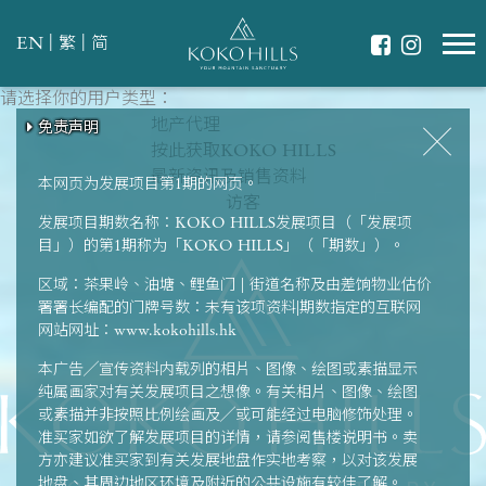
|
|
EN
繁
简
请选择你的用户类型：
请选择最适合你的生活模式
翠绿环抱
地产代理
免责声明
免责声明
免责声明
免责声明
免责声明
共享天伦
按此获取KOKO HILLS
强健体魄
最新资讯及销售资料
本网页为发展项目第1期的网页。
访客
发展项目期数名称：KOKO HILLS发展项目（「发展项
目」）的第1期称为「KOKO HILLS」（「期数」）。
区域：茶果岭、油塘、鲤鱼门 | 街道名称及由差饷物业估价
署署长编配的门牌号数：未有该项资料|期数指定的互联网
网站网址：www.kokohills.hk
本广告╱宣传资料内载列的相片、图像、绘图或素描显示
纯属画家对有关发展项目之想像。有关相片、图像、绘图
或素描并非按照比例绘画及╱或可能经过电脑修饰处理。
准买家如欲了解发展项目的详情，请参阅售楼说明书。卖
方亦建议准买家到有关发展地盘作实地考察，以对该发展
地盘、其周边地区环境及附近的公共设施有较佳了解。