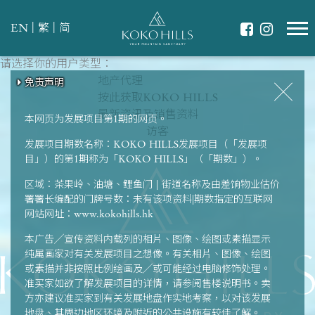
|
|
EN
繁
简
请选择你的用户类型：
请选择最适合你的生活模式
翠绿环抱
地产代理
免责声明
免责声明
免责声明
免责声明
免责声明
共享天伦
按此获取KOKO HILLS
强健体魄
最新资讯及销售资料
本网页为发展项目第1期的网页。
访客
发展项目期数名称：KOKO HILLS发展项目（「发展项
目」）的第1期称为「KOKO HILLS」（「期数」）。
区域：茶果岭、油塘、鲤鱼门 | 街道名称及由差饷物业估价
署署长编配的门牌号数：未有该项资料|期数指定的互联网
网站网址：www.kokohills.hk
本广告╱宣传资料内载列的相片、图像、绘图或素描显示
纯属画家对有关发展项目之想像。有关相片、图像、绘图
或素描并非按照比例绘画及╱或可能经过电脑修饰处理。
准买家如欲了解发展项目的详情，请参阅售楼说明书。卖
方亦建议准买家到有关发展地盘作实地考察，以对该发展
地盘、其周边地区环境及附近的公共设施有较佳了解。