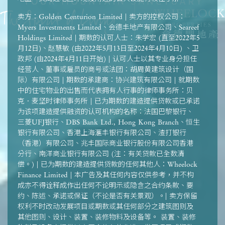
卖方：Golden Centurion Limited | 卖方的控权公司：
Myers Investments Limited、会德丰地产有限公司、Seareef
Holdings Limited | 期数的认可人士：朱学宏 (直至2022年5
月12日)、赵慧敏 (由2022年5月13日至2024年4月10日) 、卫
政邦 (由2024年4月11日开始) | 认可人士以其专业身分担任
经营人、董事或雇员的商号或法团：胡周黄建筑设计（国
际）有限公司 | 期数的承建商：协兴建筑有限公司 | 就期数
中的住宅物业的出售而代表拥有人行事的律师事务所：贝
克．麦坚时律师事务所 | 已为期数的建造提供贷款或已承诺
为该项建造提供融资的认可机构的名称：法国巴黎银行、
三菱UFJ银行、DBS Bank Ltd., Hong Kong Branch、恒生
银行有限公司、香港上海滙丰银行有限公司、渣打银行
（香港）有限公司、兆丰国际商业银行股份有限公司香港
分行、南洋商业银行有限公司 (注：有关贷款已全数清
偿。) | 已为期数的建造提供贷款的任何其他人：Wheelock
Finance Limited | 本广告及其任何内容仅供参考，并不构
成亦不得诠释成作出任何不论明示或隐含之合约条款、要
约、陈述、承诺或保证（不论是否有关景观）。| 卖方保留
权利不时改动发展项目或期数或其任何部分之建筑图则及
其他图则、设计、装置、装修物料及设备等。 装置、装修