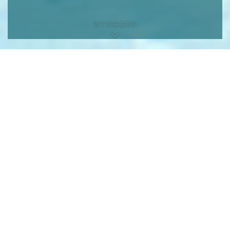
向下移查看更多
向下移查看更多
本网页为发展项目第1期的网页。
发展项目期数名称：KOKO HILLS发展项目（「发展项目」）的第1期称为
「KOKO HILLS」（「期数」）。
区域：茶果岭、油塘、鲤鱼门
街道名称及由差饷物业估价署署长编配的门牌号数：高岭道3号
期数指定的互联网网站网址：www.kokohills.hk
查询: 2118 2000 | enquiry@wheelockpropertieshk.com
会德丰地产(香港)有限公司2020。版权所有。