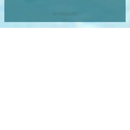
向下移查看更多
向下移查看更多
本网页为发展项目第1期的网页。
发展项目期数名称：KOKO HILLS发展项目（「发展项目」）的第1期称为
「KOKO HILLS」（「期数」）。
区域：茶果岭、油塘、鲤鱼门
街道名称及由差饷物业估价署署长编配的门牌号数：高岭道3号
期数指定的互联网网站网址：www.kokohills.hk
查询: 2118 2000 | enquiry@wheelockpropertieshk.com
会德丰地产(香港)有限公司2020。版权所有。