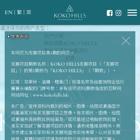
|
|
EN
繁
简
请选择你的用户类型：
请选择最适合你的生活模式
翠绿环抱
地产代理
免责声明
免责声明
免责声明
免责声明
免责声明
共享天伦
按此获取KOKO HILLS
强健体魄
最新资讯及销售资料
本网页为发展项目第1期的网页。
访客
发展项目期数名称：KOKO HILLS发展项目（「发展项
目」）的第1期称为「KOKO HILLS」（「期数」）。
区域：茶果岭、油塘、鲤鱼门 | 街道名称及由差饷物业估价
署署长编配的门牌号数：未有该项资料|期数指定的互联网
网站网址：www.kokohills.hk
本广告╱宣传资料内载列的相片、图像、绘图或素描显示
纯属画家对有关发展项目之想像。有关相片、图像、绘图
或素描并非按照比例绘画及╱或可能经过电脑修饰处理。
准买家如欲了解发展项目的详情，请参阅售楼说明书。卖
方亦建议准买家到有关发展地盘作实地考察，以对该发展
地盘、其周边地区环境及附近的公共设施有较佳了解。