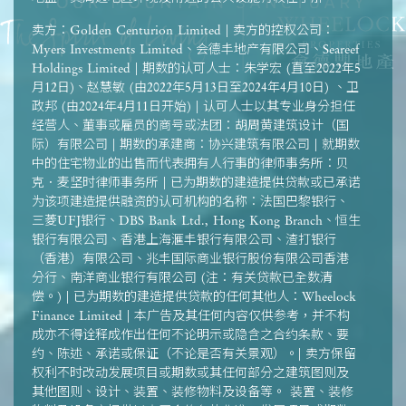
卖方：Golden Centurion Limited | 卖方的控权公司：
Myers Investments Limited、会德丰地产有限公司、Seareef
Holdings Limited | 期数的认可人士：朱学宏 (直至2022年5
月12日)、赵慧敏 (由2022年5月13日至2024年4月10日) 、卫
政邦 (由2024年4月11日开始) | 认可人士以其专业身分担任
经营人、董事或雇员的商号或法团：胡周黄建筑设计（国
际）有限公司 | 期数的承建商：协兴建筑有限公司 | 就期数
中的住宅物业的出售而代表拥有人行事的律师事务所：贝
克．麦坚时律师事务所 | 已为期数的建造提供贷款或已承诺
为该项建造提供融资的认可机构的名称：法国巴黎银行、
三菱UFJ银行、DBS Bank Ltd., Hong Kong Branch、恒生
银行有限公司、香港上海滙丰银行有限公司、渣打银行
（香港）有限公司、兆丰国际商业银行股份有限公司香港
分行、南洋商业银行有限公司 (注：有关贷款已全数清
偿。) | 已为期数的建造提供贷款的任何其他人：Wheelock
Finance Limited | 本广告及其任何内容仅供参考，并不构
成亦不得诠释成作出任何不论明示或隐含之合约条款、要
约、陈述、承诺或保证（不论是否有关景观）。| 卖方保留
权利不时改动发展项目或期数或其任何部分之建筑图则及
其他图则、设计、装置、装修物料及设备等。 装置、装修