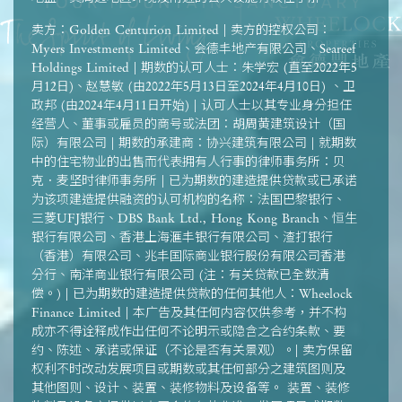
卖方：Golden Centurion Limited | 卖方的控权公司：
Myers Investments Limited、会德丰地产有限公司、Seareef
Holdings Limited | 期数的认可人士：朱学宏 (直至2022年5
月12日)、赵慧敏 (由2022年5月13日至2024年4月10日) 、卫
政邦 (由2024年4月11日开始) | 认可人士以其专业身分担任
经营人、董事或雇员的商号或法团：胡周黄建筑设计（国
际）有限公司 | 期数的承建商：协兴建筑有限公司 | 就期数
中的住宅物业的出售而代表拥有人行事的律师事务所：贝
克．麦坚时律师事务所 | 已为期数的建造提供贷款或已承诺
为该项建造提供融资的认可机构的名称：法国巴黎银行、
三菱UFJ银行、DBS Bank Ltd., Hong Kong Branch、恒生
银行有限公司、香港上海滙丰银行有限公司、渣打银行
（香港）有限公司、兆丰国际商业银行股份有限公司香港
分行、南洋商业银行有限公司 (注：有关贷款已全数清
偿。) | 已为期数的建造提供贷款的任何其他人：Wheelock
Finance Limited | 本广告及其任何内容仅供参考，并不构
成亦不得诠释成作出任何不论明示或隐含之合约条款、要
约、陈述、承诺或保证（不论是否有关景观）。| 卖方保留
权利不时改动发展项目或期数或其任何部分之建筑图则及
其他图则、设计、装置、装修物料及设备等。 装置、装修