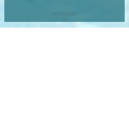
向下移查看更多
向下移查看更多
本网页为发展项目第1期的网页。
发展项目期数名称：KOKO HILLS发展项目（「发展项目」）的第1期称为
「KOKO HILLS」（「期数」）。
区域：茶果岭、油塘、鲤鱼门
街道名称及由差饷物业估价署署长编配的门牌号数：高岭道3号
期数指定的互联网网站网址：www.kokohills.hk
查询: 2118 2000 | enquiry@wheelockpropertieshk.com
会德丰地产(香港)有限公司2020。版权所有。