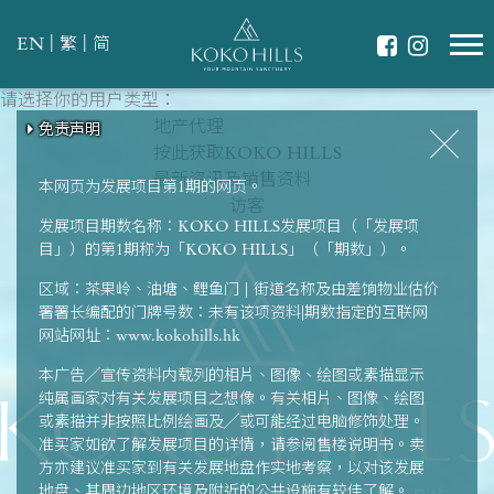
|
|
EN
繁
简
请选择你的用户类型：
请选择最适合你的生活模式
翠绿环抱
地产代理
免责声明
免责声明
免责声明
免责声明
免责声明
共享天伦
按此获取KOKO HILLS
强健体魄
最新资讯及销售资料
本网页为发展项目第1期的网页。
访客
发展项目期数名称：KOKO HILLS发展项目（「发展项
目」）的第1期称为「KOKO HILLS」（「期数」）。
区域：茶果岭、油塘、鲤鱼门 | 街道名称及由差饷物业估价
署署长编配的门牌号数：未有该项资料|期数指定的互联网
网站网址：www.kokohills.hk
本广告╱宣传资料内载列的相片、图像、绘图或素描显示
纯属画家对有关发展项目之想像。有关相片、图像、绘图
或素描并非按照比例绘画及╱或可能经过电脑修饰处理。
准买家如欲了解发展项目的详情，请参阅售楼说明书。卖
方亦建议准买家到有关发展地盘作实地考察，以对该发展
地盘、其周边地区环境及附近的公共设施有较佳了解。