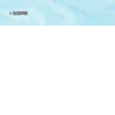
免责声明
免责声明
免责声明
免责声明
免责声明
本网页为发展项目第1期的网页。
发展项目期数名称：KOKO HILLS发展项目（「发展项目」）
数」）。
区域：茶果岭、油塘、鲤鱼门
街道名称及由差饷物业估价署署长编配的门牌号数：高岭道3号
期数指定的互联网网站网址：www.kokohills.hk
查询: 2118 2000 | enquiry@wheelockpropertieshk.com
会德丰地产(香港)有限公司2020。版权所有。
本广告╱宣传资料内载列的相片、图像、绘图或素描显示纯属
阅售楼说明书。卖方亦建议准买家到有关发展地盘作实地考察