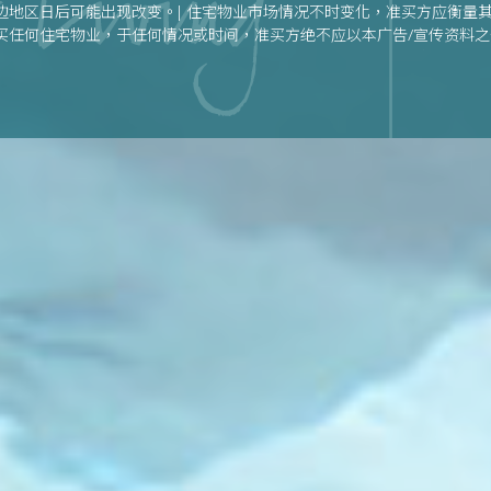
边地区日后可能出现改变。| 住宅物业市场情况不时变化，准买方应衡量
买任何住宅物业，于任何情况或时间，准买方绝不应以本广告/宣传资料
何住宅物业。| 卖方建议准买方参阅有关售楼说明书，以了解发展项目或