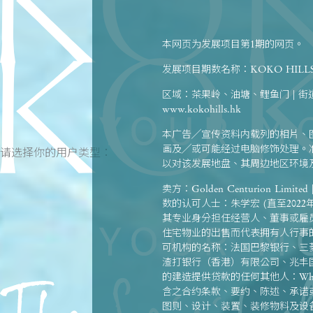
本网页为发展项目第1期的网页。
发展项目期数名称：KOKO HIL
区域：茶果岭、油塘、鲤鱼门 | 
www.kokohills.hk
本广告╱宣传资料内载列的相片、
画及╱或可能经过电脑修饰处理。
请选择你的用户类型：
以对该发展地盘、其周边地区环境
卖方：Golden Centurion Limite
数的认可人士：朱学宏 (直至2022年5月
其专业身分担任经营人、董事或雇员
住宅物业的出售而代表拥有人行事
可机构的名称：法国巴黎银行、三菱UFJ
渣打银行（香港）有限公司、兆丰国
的建造提供贷款的任何其他人：Wheel
含之合约条款、要约、陈述、承诺
图则、设计、装置、装修物料及设