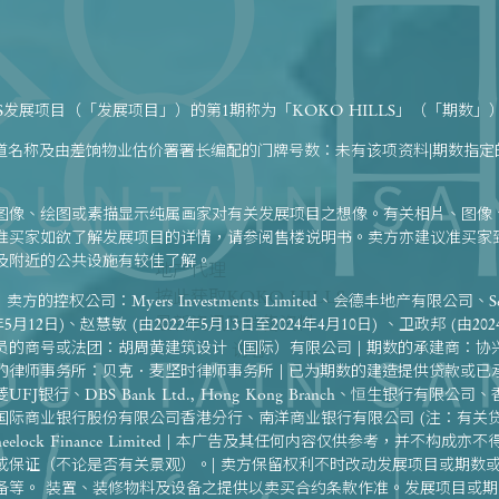
LS发展项目（「发展项目」）的第1期称为「KOKO HILLS」（「期数」
街道名称及由差饷物业估价署署长编配的门牌号数：未有该项资料|期数指
图像、绘图或素描显示纯属画家对有关发展项目之想像。有关相片、图像
准买家如欲了解发展项目的详情，请参阅售楼说明书。卖方亦建议准买家
及附近的公共设施有较佳了解。
地产代理
按此获取KOKO HILLS
d | 卖方的控权公司：Myers Investments Limited、会德丰地产有限公司、Searee
最新资讯及销售资料
12日)、赵慧敏 (由2022年5月13日至2024年4月10日) 、卫政邦 (由202
的商号或法团：胡周黄建筑设计（国际）有限公司 | 期数的承建商：协兴
访客
的律师事务所：贝克．麦坚时律师事务所 | 已为期数的建造提供贷款或已
银行、DBS Bank Ltd., Hong Kong Branch、恒生银行有限
际商业银行股份有限公司香港分行、南洋商业银行有限公司 (注：有关贷款
ock Finance Limited | 本广告及其任何内容仅供参考，并不构
或保证（不论是否有关景观）。| 卖方保留权利不时改动发展项目或期数
备等。 装置、装修物料及设备之提供以卖买合约条款作准。发展项目或