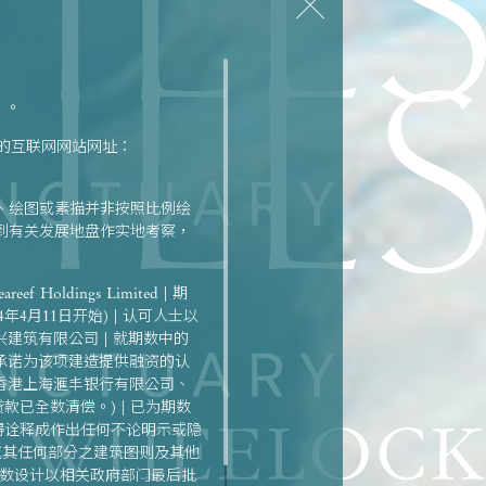
）。
定的互联网网站网址：
、绘图或素描并非按照比例绘
到有关发展地盘作实地考察，
f Holdings Limited | 期
4年4月11日开始) | 认可人士以
建筑有限公司 | 就期数中的
承诺为该项建造提供融资的认
公司、香港上海滙丰银行有限公司、
已全数清偿。) | 已为期数
成亦不得诠释成作出任何不论明示或隐
或其任何部分之建筑图则及其他
期数设计以相关政府部门最后批