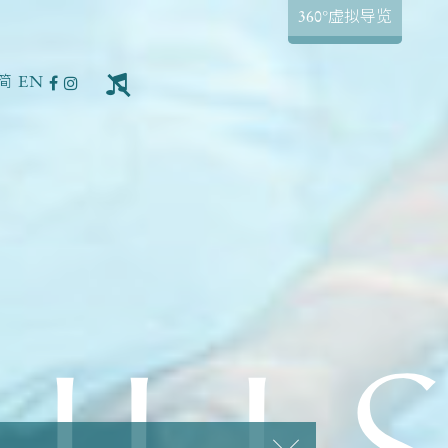
360°虚拟导览
简
EN