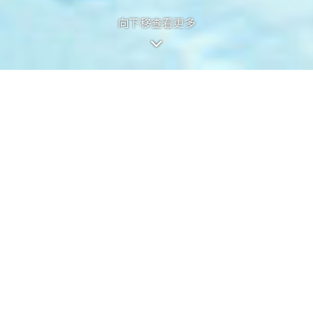
向下移查看更多
向下移查看更多
的第1期称为「KOKO HILLS」（「期
画家对有关发展项目之想像。有关相片、图像、绘图或素描并非按照比例绘画及╱或
，以对该发展地盘、其周边地区环境及附近的公共设施有较佳了解。