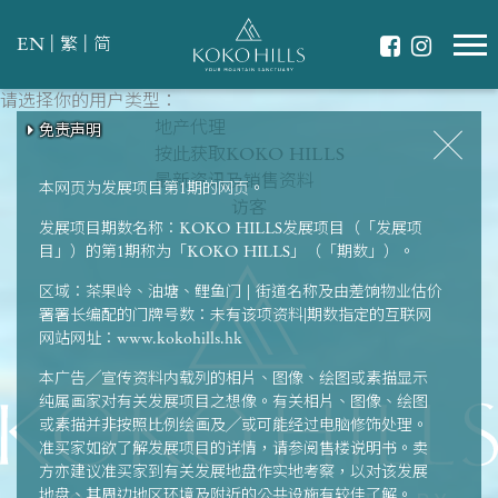
|
|
EN
繁
简
请选择你的用户类型：
请选择最适合你的生活模式
翠绿环抱
地产代理
免责声明
免责声明
免责声明
免责声明
免责声明
共享天伦
按此获取KOKO HILLS
强健体魄
最新资讯及销售资料
本网页为发展项目第1期的网页。
访客
发展项目期数名称：KOKO HILLS发展项目（「发展项
目」）的第1期称为「KOKO HILLS」（「期数」）。
区域：茶果岭、油塘、鲤鱼门 | 街道名称及由差饷物业估价
署署长编配的门牌号数：未有该项资料|期数指定的互联网
网站网址：www.kokohills.hk
本广告╱宣传资料内载列的相片、图像、绘图或素描显示
纯属画家对有关发展项目之想像。有关相片、图像、绘图
或素描并非按照比例绘画及╱或可能经过电脑修饰处理。
准买家如欲了解发展项目的详情，请参阅售楼说明书。卖
方亦建议准买家到有关发展地盘作实地考察，以对该发展
地盘、其周边地区环境及附近的公共设施有较佳了解。