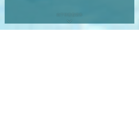
向下移查看更多
向下移查看更多
本网页为发展项目第1期的网页。
发展项目期数名称：KOKO HILLS发展项目（「发展项目」）的第1期称为
「KOKO HILLS」（「期数」）。
区域：茶果岭、油塘、鲤鱼门
街道名称及由差饷物业估价署署长编配的门牌号数：高岭道3号
期数指定的互联网网站网址：www.kokohills.hk
查询: 2118 2000 | enquiry@wheelockpropertieshk.com
会德丰地产(香港)有限公司2020。版权所有。