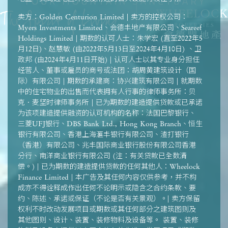
卖方：Golden Centurion Limited | 卖方的控权公司：
Myers Investments Limited、会德丰地产有限公司、Seareef
Holdings Limited | 期数的认可人士：朱学宏 (直至2022年5
月12日)、赵慧敏 (由2022年5月13日至2024年4月10日) 、卫
政邦 (由2024年4月11日开始) | 认可人士以其专业身分担任
经营人、董事或雇员的商号或法团：胡周黄建筑设计（国
际）有限公司 | 期数的承建商：协兴建筑有限公司 | 就期数
中的住宅物业的出售而代表拥有人行事的律师事务所：贝
克．麦坚时律师事务所 | 已为期数的建造提供贷款或已承诺
为该项建造提供融资的认可机构的名称：法国巴黎银行、
三菱UFJ银行、DBS Bank Ltd., Hong Kong Branch、恒生
银行有限公司、香港上海滙丰银行有限公司、渣打银行
（香港）有限公司、兆丰国际商业银行股份有限公司香港
分行、南洋商业银行有限公司 (注：有关贷款已全数清
偿。) | 已为期数的建造提供贷款的任何其他人：Wheelock
Finance Limited | 本广告及其任何内容仅供参考，并不构
成亦不得诠释成作出任何不论明示或隐含之合约条款、要
约、陈述、承诺或保证（不论是否有关景观）。| 卖方保留
权利不时改动发展项目或期数或其任何部分之建筑图则及
其他图则、设计、装置、装修物料及设备等。 装置、装修