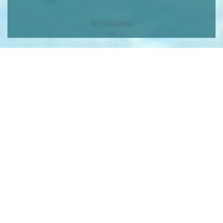
向下移查看更多
向下移查看更多
本网页为发展项目第1期的网页。
发展项目期数名称：KOKO HILLS发展项目（「发展项目」）的第1期称为
「KOKO HILLS」（「期数」）。
区域：茶果岭、油塘、鲤鱼门
街道名称及由差饷物业估价署署长编配的门牌号数：高岭道3号
期数指定的互联网网站网址：www.kokohills.hk
查询: 2118 2000 | enquiry@wheelockpropertieshk.com
会德丰地产(香港)有限公司2020。版权所有。