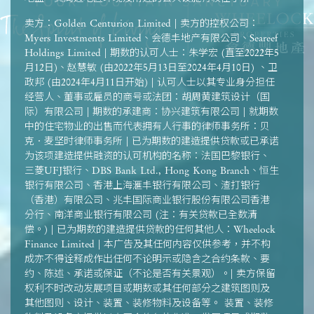
卖方：Golden Centurion Limited | 卖方的控权公司：
Myers Investments Limited、会德丰地产有限公司、Seareef
Holdings Limited | 期数的认可人士：朱学宏 (直至2022年5
月12日)、赵慧敏 (由2022年5月13日至2024年4月10日) 、卫
政邦 (由2024年4月11日开始) | 认可人士以其专业身分担任
经营人、董事或雇员的商号或法团：胡周黄建筑设计（国
际）有限公司 | 期数的承建商：协兴建筑有限公司 | 就期数
中的住宅物业的出售而代表拥有人行事的律师事务所：贝
克．麦坚时律师事务所 | 已为期数的建造提供贷款或已承诺
为该项建造提供融资的认可机构的名称：法国巴黎银行、
三菱UFJ银行、DBS Bank Ltd., Hong Kong Branch、恒生
银行有限公司、香港上海滙丰银行有限公司、渣打银行
（香港）有限公司、兆丰国际商业银行股份有限公司香港
分行、南洋商业银行有限公司 (注：有关贷款已全数清
偿。) | 已为期数的建造提供贷款的任何其他人：Wheelock
Finance Limited | 本广告及其任何内容仅供参考，并不构
成亦不得诠释成作出任何不论明示或隐含之合约条款、要
约、陈述、承诺或保证（不论是否有关景观）。| 卖方保留
权利不时改动发展项目或期数或其任何部分之建筑图则及
其他图则、设计、装置、装修物料及设备等。 装置、装修